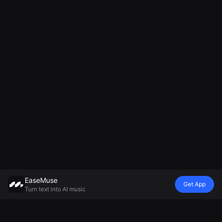
EaseMuse
Get App
Turn text into AI music