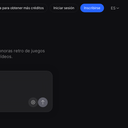
a para obtener más créditos
Iniciar sesión
Inscribirse
ES
onoras retro de juegos
vídeos.