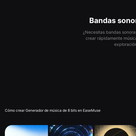
Bandas sonor
¿Necesitas bandas sonoras 
crear rápidamente música 
exploració
Cómo crear Generador de música de 8 bits en EaseMuse