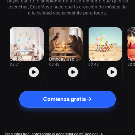
hayas escrito o simplemente un sentimiento que quieras
escuchar, EaseMuse hace que la creación de música de
alta calidad sea accesible para todos.
Sticky Birthday Cake
Birthday Table Glow
Sprinkle Cake Parade
Par
02:01
03:48
00:43
02:
Comienza gratis
Preguntas frecuentes sobre el generador de música con IA