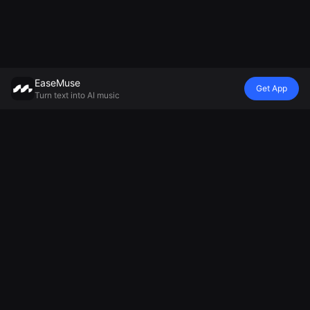
EaseMuse
Get App
Turn text into AI music
Estilo
Vibra
Estado de
Modelo
Canción de
Canción de
Generador de
ánimo
metal
cuna
música con IA
Canción de
FNF Song
Diss Track
Mureka V8
cuna
Corrido
Generador de
MiniMax Music
Generador de
Canción
jingles con IA
2.5
música
folklórica
Generador de
ambiental
Música
cánticos de
Generador de
Tecnológica de
fútbol
música
IA
Creador de
relajante
AI Soul Music
música alegre
Generador de
Música
Generador de
canciones
electrónica
cánticos con IA
tristes