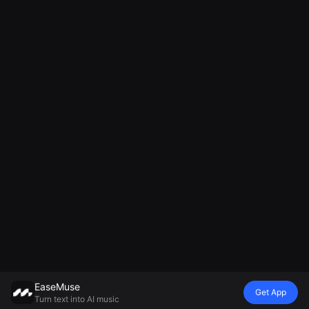
EaseMuse
Get App
Turn text into AI music