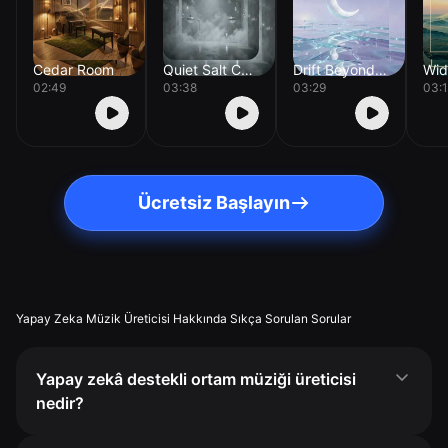
Cedar Room
Quiet Salt Chamber
Drift Beyond Orion
02:49
03:38
03:29
03:
Ücretsiz Başlayın
Yapay Zeka Müzik Üreticisi Hakkında Sıkça Sorulan Sorular
Yapay zekâ destekli ortam müziği üreticisi
nedir?