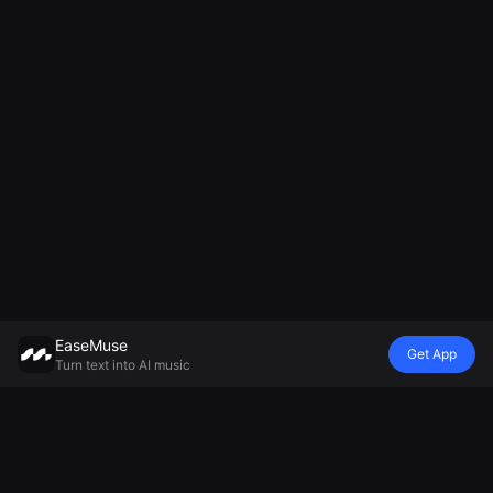
EaseMuse
Get App
Turn text into AI music
Stil
Vibe
Mood
Model