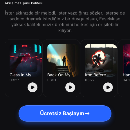
Akıl almaz şarkı kalitesi
İster aklınızda bir melodi, ister yazdığınız sözler, isterse de
sadece duymak istediğiniz bir duygu olsun, EaseMuse
yüksek kaliteli müzik üretimini herkes için erişilebilir
kılıyor.
Glass In My Chest
Back On My Feet
Iron Before Breakfast
03:27
03:11
03:27
04:1
Ücretsiz Başlayın