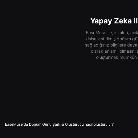
Yapay Zeka il
EaseMuse ile, isimleri, an
kişiselleştirilmiş doğum gü
sağladığınız bilgilere day
olarak anlamlı olmasını
oluşturmak mümkün ol
EaseMuse'da Doğum Günü Şarkısı Oluşturucu nasıl oluşturulur?