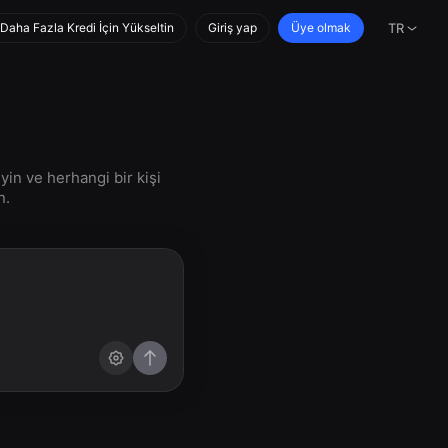
Daha Fazla Kredi İçin Yükseltin
Giriş yap
Üye olmak
TR
in ve herhangi bir kişi
n.