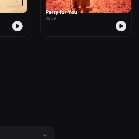
Party for You
02:39