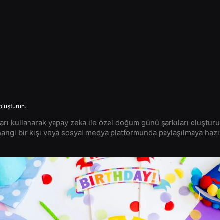
oluşturun.
rzları kullanarak yapay zeka ile özel doğum günü şarkıları oluşturu
angi bir kişi veya sosyal medya platformunda paylaşılmaya hazır 