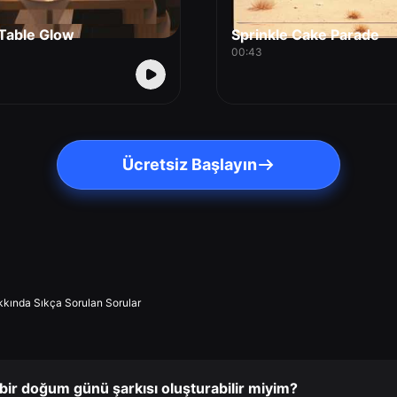
 Table Glow
Sprinkle Cake Parade
00:43
Ücretsiz Başlayın
kkında Sıkça Sorulan Sorular
 bir doğum günü şarkısı oluşturabilir miyim?