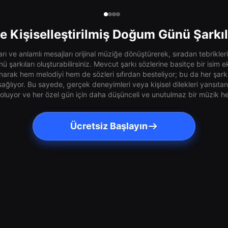
e Kişiselleştirilmiş Doğum Günü Şarkı
ıları ve anlamlı mesajları orijinal müziğe dönüştürerek, sıradan tebrik
nü şarkıları oluşturabilirsiniz. Mevcut şarkı sözlerine basitçe bir isi
anarak hem melodiyi hem de sözleri sıfırdan besteliyor; bu da her şar
 sağlıyor. Bu sayede, gerçek deneyimleri veya kişisel dilekleri yansıta
uyor ve her özel gün için daha düşünceli ve unutulmaz bir müzik hed
Ücretsiz Başlayın