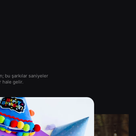
n; bu şarkılar saniyeler
hale gelir.