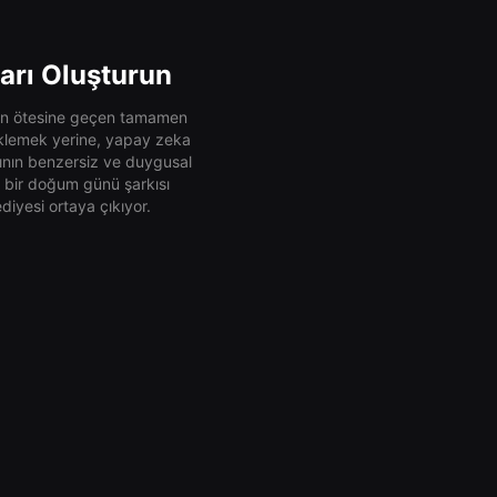
ları Oluşturun
lerin ötesine geçen tamamen
m eklemek yerine, yapay zeka
kının benzersiz ve duygusal
n bir doğum günü şarkısı
iyesi ortaya çıkıyor.