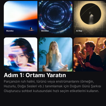
Adım 1: Ortamı Yaratın
Parçanızın ruh halini, türünü veya enstrümanlarını (örneğin,
Huzurlu, Doğa Sesleri vb.) tanımlamak için Doğum Günü Şarkısı
Oluşturucu sohbet kutusundaki hızlı seçim etiketlerini kullanın.