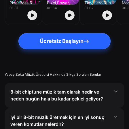
Pixel Boss Rush
Pixel Power Up
Tiny Hero Run
01:31
00:34
01:07
00:
Ücretsiz Başlayın
Yapay Zeka Müzik Üreticisi Hakkında Sıkça Sorulan Sorular
8-bit chiptune müzik tam olarak nedir ve
neden bugün hala bu kadar çekici geliyor?
İyi bir 8-bit müzik üretmek için en iyi sonuç
veren komutlar nelerdir?