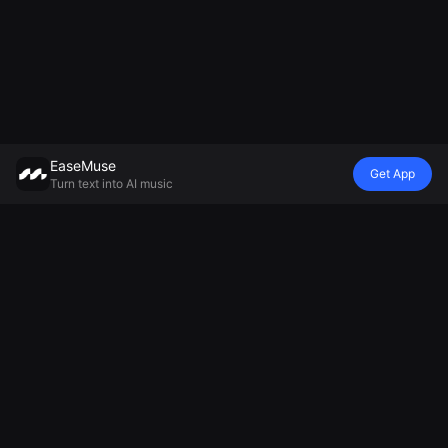
EaseMuse
Get App
Turn text into AI music
Stil
Vibe
Mood
Model
Metal Song
Nursery Rhyme
Yatak Öyküsü
Mureka V8
FNF Şarkı
Diss Track
Ortam Müziği
Yapay Zeka
Corrido
Yapay Zeka
Üreticisi
Müzik Üreticisi
Halk Şarkısı
Jingle
Rahatlatıcı
MiniMax Müzik
AI Tekno
Oluşturucu
Müzik Üretici
2.5
Müziği
Futbol
Hüzünlü Şarkı
AI Soul Müziği
Tezahüratı
Üreticisi
Elektronik
Üreticisi
Müzik
Cheer Music