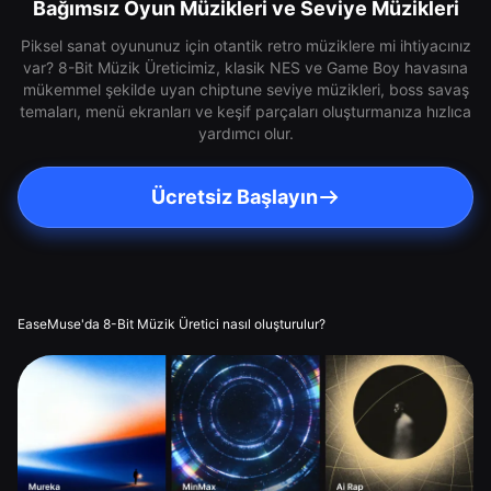
Bağımsız Oyun Müzikleri ve Seviye Müzikleri
Piksel sanat oyununuz için otantik retro müziklere mi ihtiyacınız
var? 8-Bit Müzik Üreticimiz, klasik NES ve Game Boy havasına
mükemmel şekilde uyan chiptune seviye müzikleri, boss savaş
temaları, menü ekranları ve keşif parçaları oluşturmanıza hızlıca
yardımcı olur.
Ücretsiz Başlayın
EaseMuse'da 8-Bit Müzik Üretici nasıl oluşturulur?