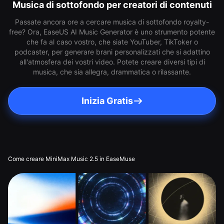
Musica di sottofondo per creatori di contenuti
Passate ancora ore a cercare musica di sottofondo royalty-
free? Ora, EaseUS AI Music Generator è uno strumento potente
che fa al caso vostro, che siate YouTuber, TikToker o
podcaster, per generare brani personalizzati che si adattino
all'atmosfera dei vostri video. Potete creare diversi tipi di
musica, che sia allegra, drammatica o rilassante.
Inizia Gratis
Come creare MiniMax Music 2.5 in EaseMuse