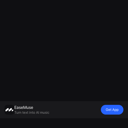
EaseMuse
Get App
Turn text into AI music