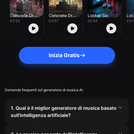
Concrete Dreams
Concrete Dreams
Locker Six
Loc
03:25
02:57
02:54
03:
Inizia Gratis
Domande frequenti sul generatore di musica AI.
1. Qual è il miglior generatore di musica basato
sull'intelligenza artificiale?