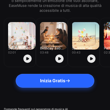
o semplicemente un'emozione che vuoi ascoltare,
EaseMuse rende la creazione di musica di alta qualità
accessibile a tutti.
Sticky Birthday Cake
Birthday Table Glow
Sprinkle Cake Parade
Par
02:01
03:48
00:43
02:
Inizia Gratis
Domande frequenti sul generatore di musica AI.