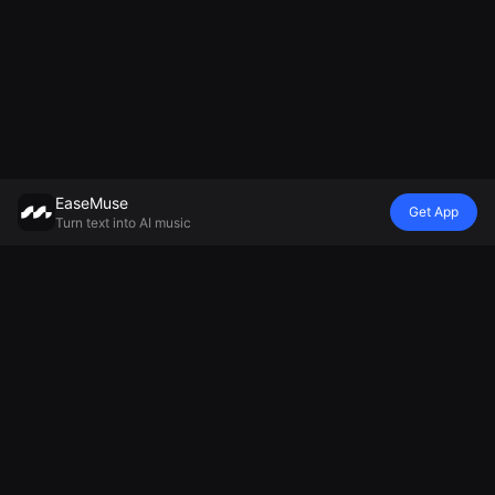
EaseMuse
Get App
Turn text into AI music
Stile
Vibe
umore
Modello
Metal Song
Canzone
Lullaby
Generatore
FNF Song
infantile
Generatore di
musicale
Corrido
Diss Track
musica
Murek V8 AI
Canzone
Generatore di
ambientale
MiniMax Music
popolare
jingle basato
Generatore di
2.5
Musica
sull'intelligenza
musica
Tecnologica AI
artificiale
rilassante
AI Soul Music
Generatore di
Generatore di