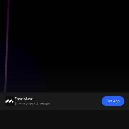
EaseMuse
Get App
Turn text into AI music