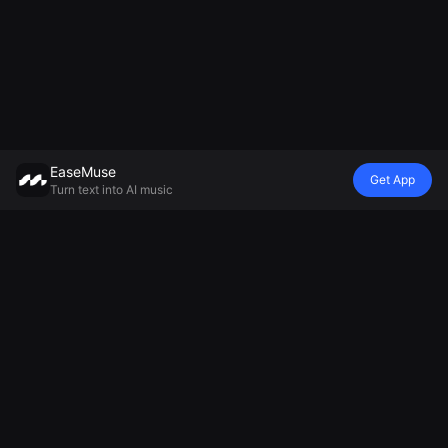
EaseMuse
Get App
Turn text into AI music
Stile
Vibe
umore
Modello
Metal Song
Canzone
Lullaby
Generatore
FNF Song
infantile
Generatore di
musicale
Corrido
Diss Track
musica
Murek V8 AI
Canzone
Generatore di
ambientale
MiniMax Music
popolare
jingle basato
Generatore di
2.5
Musica
sull'intelligenza
musica
Tecnologica AI
artificiale
rilassante
AI Soul Music
Generatore di
Generatore di
Musica
cori da calcio
canzoni tristi