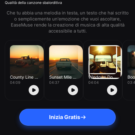
Qualità della canzone sbalorditiva
Che tu abbia una melodia in testa, un testo che hai scritto
o semplicemente un'emozione che vuoi ascoltare,
EaseMuse rende la creazione di musica di alta qualità
accessibile a tutti.
County Line Dust
Sunset Mile Marker
Windows Down Miles
04:09
04:37
04:04
03:
Inizia Gratis