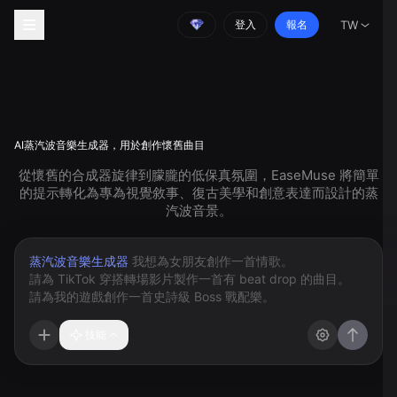
登入
報名
TW
AI蒸汽波音樂生成器，用於創作懷舊曲目
從懷舊的合成器旋律到朦朧的低保真氛圍，EaseMuse 將簡單
的提示轉化為專為視覺敘事、復古美學和創意表達而設計的蒸
汽波音景。
蒸汽波音樂生成器
技能