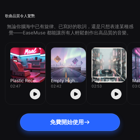
歌曲品質令人驚艷
無論你腦海中已有旋律、已寫好的歌詞，還是只想表達某種感
覺——EaseMuse 都能讓所有人輕鬆創作出高品質的音樂。
Plastic Receipt
Empty Highway Fade
Play It Back
02:47
02:42
02:53
03:
免費開始使用