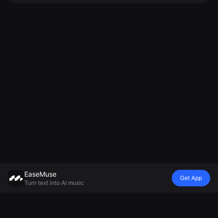
EaseMuse
Get App
Turn text into AI music