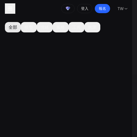
登入
報名
TW
全部
模型
情緒
風格
工具
氛圍
童謠
金屬歌曲
FNF歌曲
科裏多
民歌
AI科技音樂
AI靈魂音樂
電子音樂
AI器樂
Music Extend
Diss Track
搖籃曲
鋼琴音樂
超級流行音樂
AI廣告歌曲生成器
巴西 Phonk Maker
足球助威歌生成器
啦啦隊音樂製作器
AI吟唱生成器
國歌生成器
AI惡搞歌曲生成器
蒸汽波音樂生成器
環境音樂產生器
放鬆音樂產生器
AI藍調歌曲產生器
AI爵士生成器
生日歌生成器
AI古典音樂生成器
8 位元音樂產生器
悲傷歌曲產生器
AI Phonk音樂生成
AI冥想音樂生成器
情歌生成器
AI鄉村歌曲生成器
Mureka V8 AI 音樂
AI搖滾音樂生成器
AI LoFi 音樂產生器
器
Kpop歌曲產生器
MiniMax 音樂 2.5
饒舌音樂
生成器
流行歌曲產生器
00:00
00:01
作者：Easemuse Creator