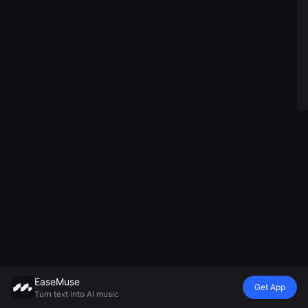
EaseMuse
Get App
Turn text into AI music