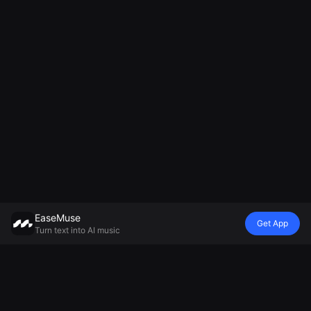
EaseMuse
Get App
Turn text into AI music
風格
Vibe
情緒
模型