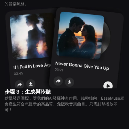
的音樂風格。
步驟 3：生成與聆聽
點擊發送圖標，讓我們的AI發揮神奇作用。幾秒鐘內，EaseMuse就
會產生符合您提示的高品質、免版稅音樂曲目。只需點擊播放即
可！