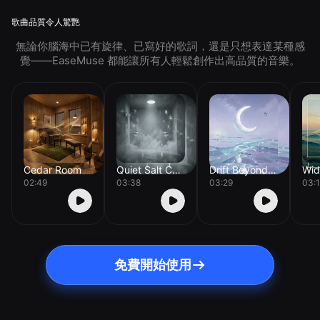
歌曲品質令人驚艷
無論你腦海中已有旋律、已寫好的歌詞，還是只想表達某種感
覺——EaseMuse 都能讓所有人輕鬆創作出高品質的音樂。
Cedar Room
Quiet Salt Chamber
Drift Beyond Orion
02:49
03:38
03:29
03:
免費開始使用