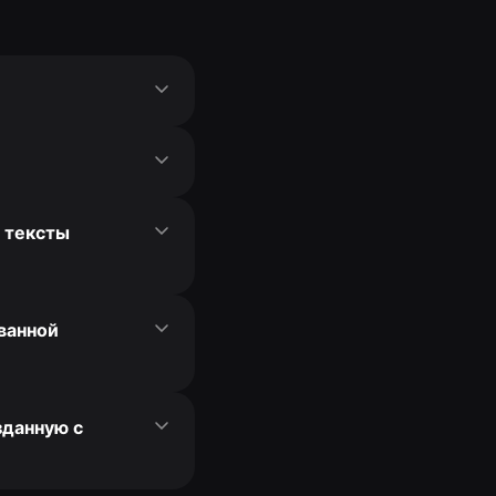
и тексты
ванной
зданную с