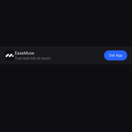
EaseMuse
Get App
Turn text into AI music
Стиль
Атмосфера
настроение
Модель
Металлическая
Няньсерт
Покойная
Генератор
песня
Diss Track
колыбельная
музыки
FNF Song
Генератор
Генератор
Mureka V8 AI
Корридо
джинглов на
фоновой
MiniMax Music
Народная
основе ИИ
музыки
2.5
песня
Генератор
Генератор
Искусственный
футбольных
расслабляющей
интеллект
кричалок
музыки