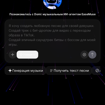
Познакомьтесь с Domi: музыкальным ИИ-агентом EaseMuse
Навык
Генерация музыки
Получить текст песни
Ад