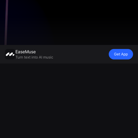
EaseMuse
Get App
Turn text into AI music
КАК РАБОТАЕТ DOMI
Генератор музыки ИИ, с которым
можно общаться