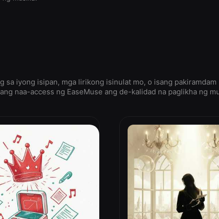
 sa iyong isipan, mga lirikong isinulat mo, o isang pakiramda
ng naa-access ng EaseMuse ang de-kalidad na paglikha ng musi