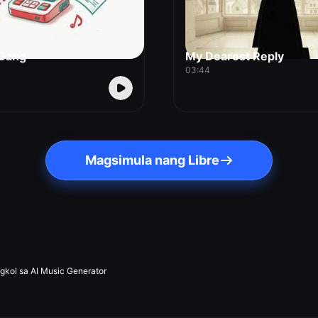
 Gang
My Dearest Reply
03:44
Magsimula nang Libre
gkol sa AI Music Generator