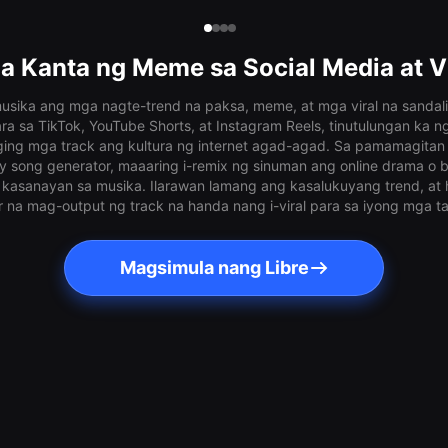
a Kanta ng Meme sa Social Media at Vi
sika ang mga nagte-trend na paksa, meme, at mga viral na sandali
a sa TikTok, YouTube Shorts, at Instagram Reels, tinutulungan ka ng
ing mga track ang kultura ng internet agad-agad. Sa pamamagitan
y song generator, maaaring i-remix ng sinuman ang online drama o
 kasanayan sa musika. Ilarawan lamang ang kasalukuyang trend, a
r na mag-output ng track na handa nang i-viral para sa iyong mga t
Magsimula nang Libre