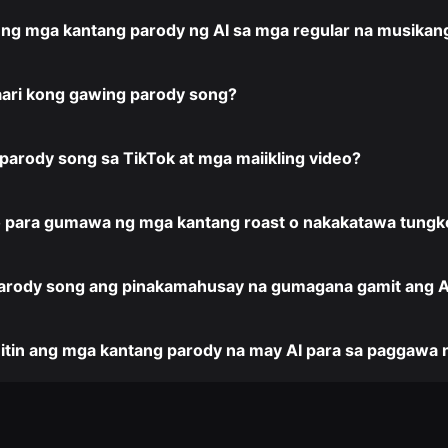
 ng mga kantang parody ng AI sa mga regular na musikan
ari kong gawing parody song?
 parody song sa TikTok at mga maiikling video?
o para gumawa ng mga kantang roast o nakakatawa tungko
arody song ang pinakamahusay na gumagana gamit ang A
itin ang mga kantang parody na may AI para sa paggawa 