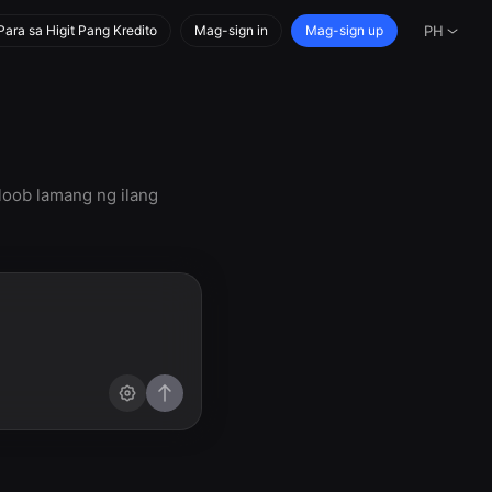
ara sa Higit Pang Kredito
Mag-sign in
Mag-sign up
PH
loob lamang ng ilang