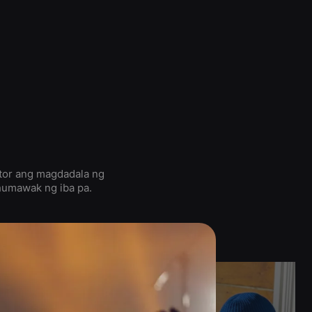
tor ang magdadala ng
 humawak ng iba pa.