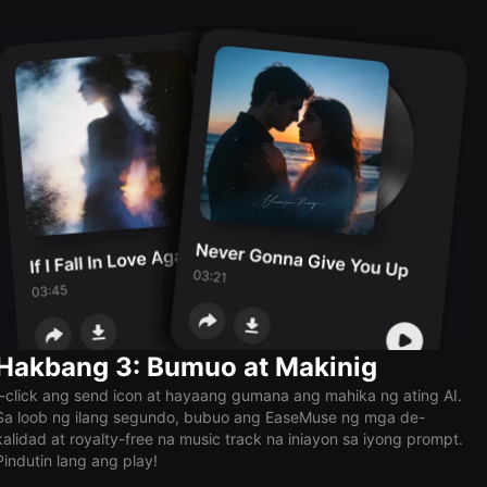
Hakbang 3: Bumuo at Makinig
I-click ang send icon at hayaang gumana ang mahika ng ating AI.
Sa loob ng ilang segundo, bubuo ang EaseMuse ng mga de-
kalidad at royalty-free na music track na iniayon sa iyong prompt.
Pindutin lang ang play!