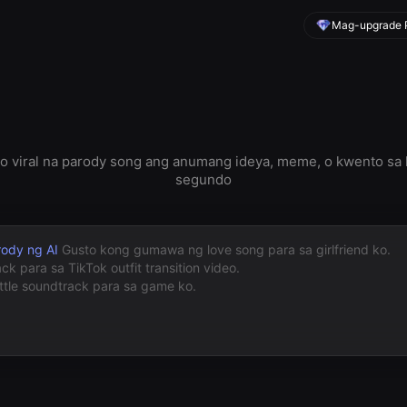
Mag-upgrade P
 viral na parody song ang anumang ideya, meme, o kwento sa 
segundo
ody ng AI