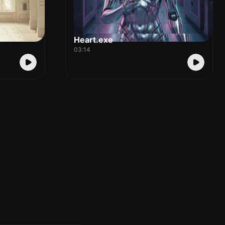
Heart.exe
03:14