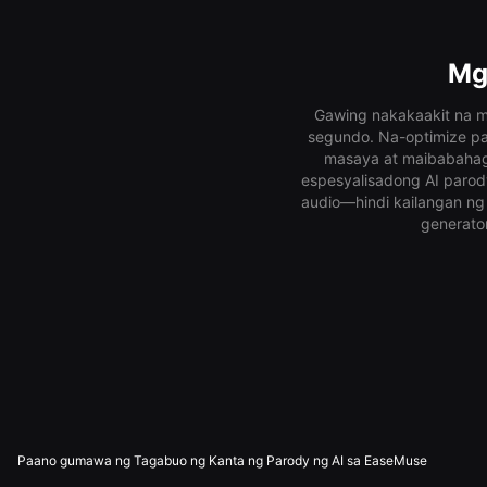
Mg
Gawing nakakaakit na mu
segundo. Na-optimize par
masaya at maibabahag
espesyalisadong AI parod
audio—hindi kailangan ng
generato
Paano gumawa ng Tagabuo ng Kanta ng Parody ng AI sa EaseMuse