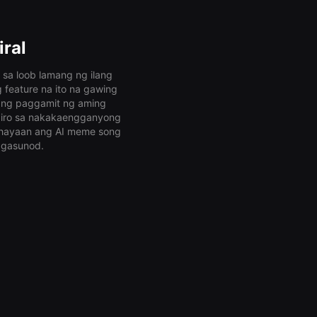
ral
 sa loob lamang ng ilang
 feature na ito na gawing
 ng paggamit ng aming
 biro sa nakakaengganyong
t hayaan ang AI meme song
agasunod.