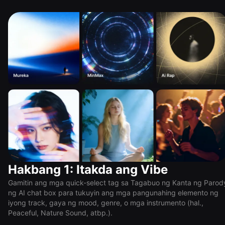
Hakbang 1: Itakda ang Vibe
Gamitin ang mga quick-select tag sa Tagabuo ng Kanta ng Parod
ng AI chat box para tukuyin ang mga pangunahing elemento ng
iyong track, gaya ng mood, genre, o mga instrumento (hal.,
Peaceful, Nature Sound, atbp.).