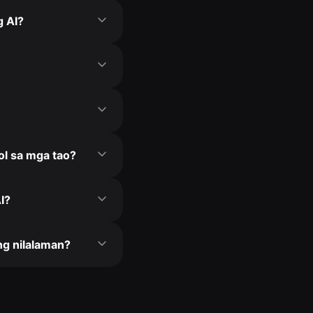
g AI?
l sa mga tao?
I?
ng nilalaman?