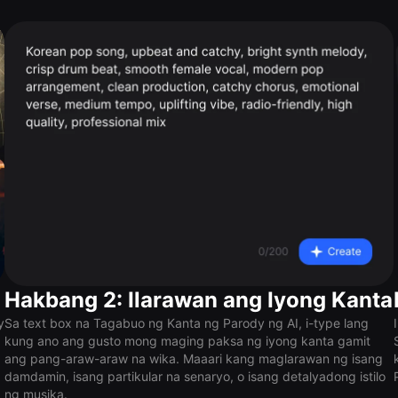
Hakbang 2: Ilarawan ang Iyong Kanta
y
Sa text box na Tagabuo ng Kanta ng Parody ng AI, i-type lang
kung ano ang gusto mong maging paksa ng iyong kanta gamit
ang pang-araw-araw na wika. Maaari kang maglarawan ng isang
damdamin, isang partikular na senaryo, o isang detalyadong istilo
ng musika.