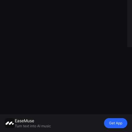
EaseMuse
Get App
Turn text into AI music