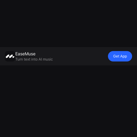
EaseMuse
Get App
Turn text into AI music
Style
Vibe
Mood
Modelo
Metal Song
Nursery Rhyme
Lullaby
Mureka V8 AI
FNF Song
Diss Track
Tagabuo ng
Music
Corrido
Tagabuo ng
Musikang
Generator
Tunog ng
Jingle ng AI
Pangkalikasan
MiniMax Music
bayan
Tagabuo ng
Nakakarelaks
2.5
AI Techno
Awit ng
na Tagabuo ng
Music
Football
Musika
AI Soul Music
Tagalikha ng
Tagabuo ng
Electronic
Musika ng
Malungkot na