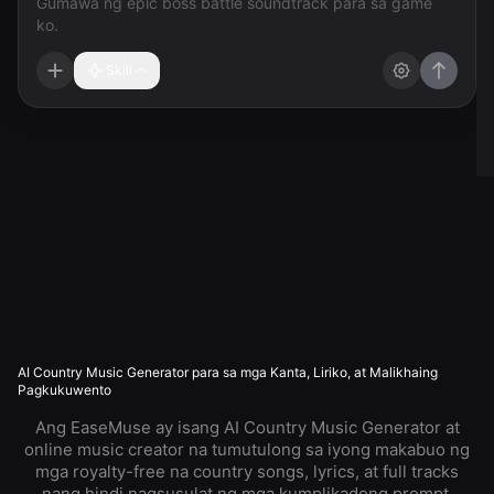
Skill
AI Country Music Generator para sa mga Kanta, Liriko, at Malikhaing
Pagkukuwento
Ang EaseMuse ay isang AI Country Music Generator at
online music creator na tumutulong sa iyong makabuo ng
mga royalty-free na country songs, lyrics, at full tracks
nang hindi nagsusulat ng mga kumplikadong prompt.