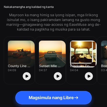
Nakakamangha ang kalidad ng kanta
Mayroon ka mang himig sa iyong isipan, mga lirikong
isinulat mo, o isang pakiramdam lamang na gusto mong
marinig—ginagawang naa-access ng EaseMuse ang de-
kalidad na paglikha ng musika para sa lahat.
County Line Dust
Sunset Mile Marker
Windows Down Miles
04:09
04:37
04:04
03:
Magsimula nang Libre