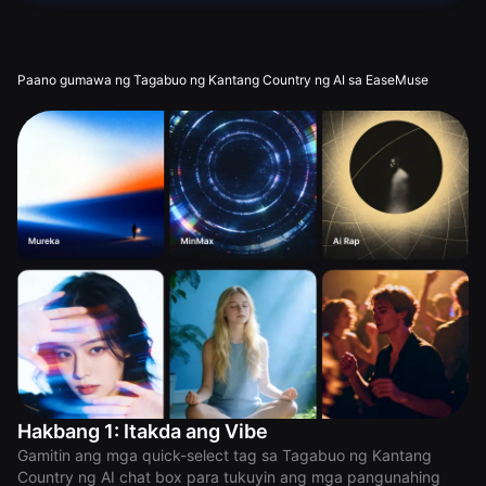
Paano gumawa ng Tagabuo ng Kantang Country ng AI sa EaseMuse
Hakbang 1: Itakda ang Vibe
Gamitin ang mga quick-select tag sa Tagabuo ng Kantang
Country ng AI chat box para tukuyin ang mga pangunahing