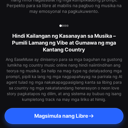
Perpekto para sa libre at mabilis na pagbuo ng musika na
may emosyonal na pagkukuwento.
Hindi Kailangan ng Kasanayan sa Musika –
Pumili Lamang ng Vibe at Gumawa ng mga
Kantang Country
Ang EaseMuse ay dinisenyo para sa mga baguhan na gustong
lumikha ng country music online nang hindi naiintindihan ang
teorya ng musika. Sa halip na mag-type ng detalyadong mga
prompt, pipili ka lang ng mga nagpapahayag na parirala ng AI
agent tulad ng mga nakakapagpasiglang kanta sa libing para
sa country ng mga nakatatandang henerasyon o neon love
story pagkatapos ng dilim, at ang sistema ay bubuo ng isang
kumpletong track na may mga liriko at himig.
Magsimula nang Libre