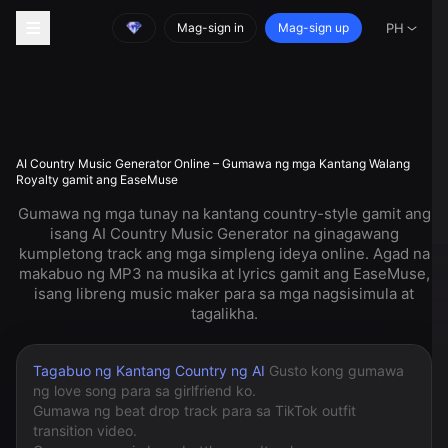
Mag-sign in
Mag-sign up
PH
AI Country Music Generator Online – Gumawa ng mga Kantang Walang
Royalty gamit ang EaseMuse
Gumawa ng mga tunay na kantang country-style gamit ang
isang AI Country Music Generator na ginagawang
kumpletong track ang mga simpleng ideya online. Agad na
makabuo ng MP3 na musika at lyrics gamit ang EaseMuse,
isang libreng music maker para sa mga nagsisimula at
tagalikha.
Tagabuo ng Kantang Country ng AI