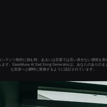
コンテンツ制作に励む時、あるいは言葉では言い表せない感情を表
。EaseMuse AI Sad Song Generatorは、あなたのあ
な音楽へと瞬時に変換するように設計されています。