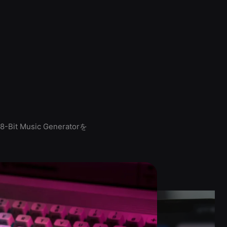
usic Generatorを
。