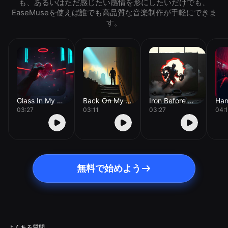
も、あるいはただ感じたい感情を形にしたいだけでも、
EaseMuseを使えば誰でも高品質な音楽制作が手軽にできま
す。
Glass In My Chest
Back On My Feet
Iron Before Breakfast
03:27
03:11
03:27
04:1
無料で始めよう
よくある質問