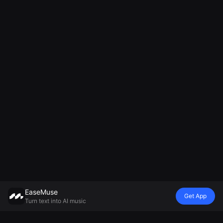
EaseMuse
Get App
Turn text into AI music