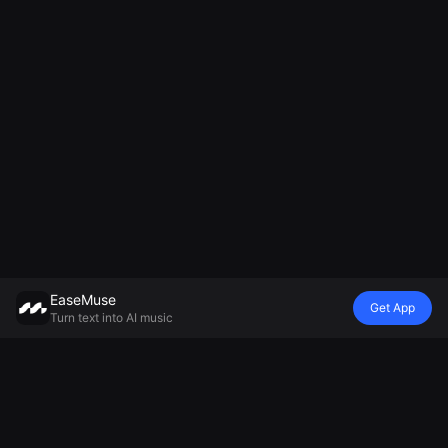
EaseMuse
Get App
Turn text into AI music
Stil
Vibe
Laune
Modell
Metal Song
Märchenreim
Wiegenlied
Mureka V8 KI-