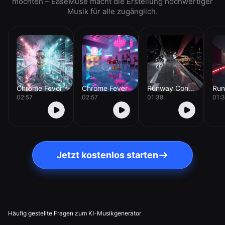
möchten – EaseMuse macht die Erstellung hochwertiger
Musik für alle zugänglich.
Chrome Fever
Chrome Fever
Runway Concrete
02:57
02:57
01:38
01:
Jetzt kostenlos starten
Häufig gestellte Fragen zum KI-Musikgenerator