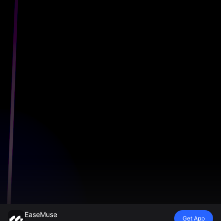
EaseMuse
Get App