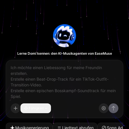
Lerne Domi kennen: den KI-Musikagenten von EaseMuse
Fähigkeit
Musikgenerierung
Liedtext abrufen
Song Adap