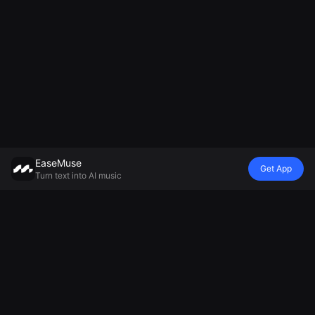
EaseMuse
Get App
Turn text into AI music
Stil
Vibe
Laune
Modell
Metal Song
Märchenreim
Wiegenlied
Mureka V8 KI-
FNF Song
Diss-Track
Ambient-
Musikgenerator
Corrido
KI-Jingle-
Musikgenerator
MiniMax Music
Volkslied
Generator
Generator für
2.5
AI Techno
Fußballgesang-
entspannende