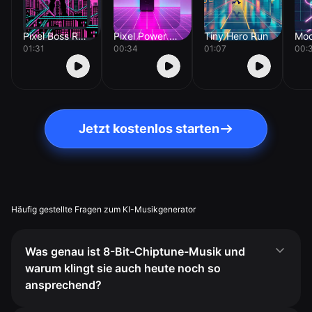
Pixel Boss Rush
Pixel Power Up
Tiny Hero Run
01:31
00:34
01:07
00:
Jetzt kostenlos starten
Häufig gestellte Fragen zum KI-Musikgenerator
Was genau ist 8-Bit-Chiptune-Musik und
warum klingt sie auch heute noch so
ansprechend?