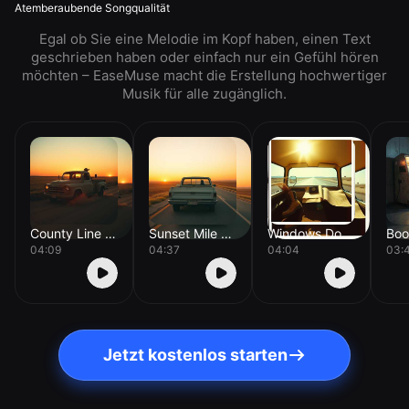
Atemberaubende Songqualität
Egal ob Sie eine Melodie im Kopf haben, einen Text
geschrieben haben oder einfach nur ein Gefühl hören
möchten – EaseMuse macht die Erstellung hochwertiger
Musik für alle zugänglich.
County Line Dust
Sunset Mile Marker
Windows Down Miles
04:09
04:37
04:04
03:
Jetzt kostenlos starten