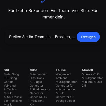
Fünfzehn Sekunden. Ein Team. Vier Stile. Für
immer dein.
Erzeugen
Stil
Vibe
Laune
Modell
Metal Song
Märchenreim
Wiegenlied
Mureka V8 KI-
FNF Song
Diss-Track
Ambient-
Musikgenerator
Corrido
KI-Jingle-
Musikgenerator
MiniMax Music
Volkslied
Generator
Generator für
2.5
AI Techno
Fußballgesang-
entspannende
Musik
Generator
Musik
AI Soul Music
Cheer-Musik-
Generator für
Elektronische
Produzent
traurige Lieder
Musik
KI-