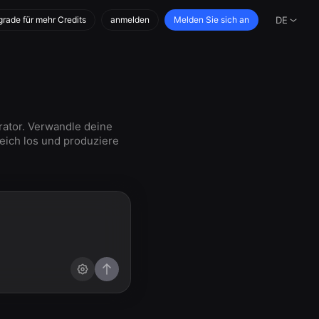
rade für mehr Credits
anmelden
Melden Sie sich an
DE
rator. Verwandle deine
leich los und produziere