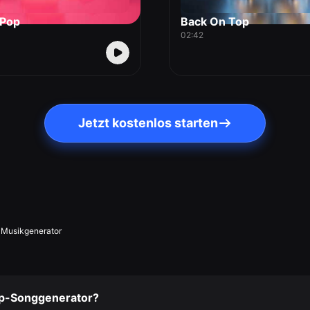
 Pop
Back On Top
02:42
Jetzt kostenlos starten
I-Musikgenerator
op-Songgenerator?