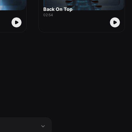
Back On Top
02:54