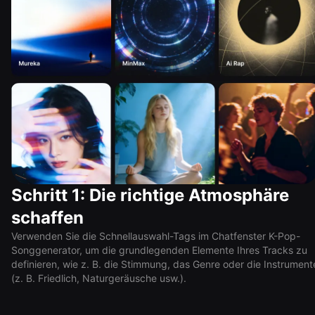
Schritt 1: Die richtige Atmosphäre
schaffen
Verwenden Sie die Schnellauswahl-Tags im Chatfenster K-Pop-
Songgenerator, um die grundlegenden Elemente Ihres Tracks zu
definieren, wie z. B. die Stimmung, das Genre oder die Instrument
(z. B. Friedlich, Naturgeräusche usw.).