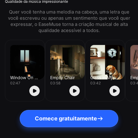
Qualidade da música impressionante
Quer você tenha uma melodia na cabeça, uma letra que
você escreveu ou apenas um sentimento que você quer
expressar, o EaseMuse torna a criação musical de alta
qualidade acessível a todos.
Window On The Floor
Empty Chair
Glass in My Pocket
Emp
02:47
03:58
03:42
03:
Comece gratuitamente