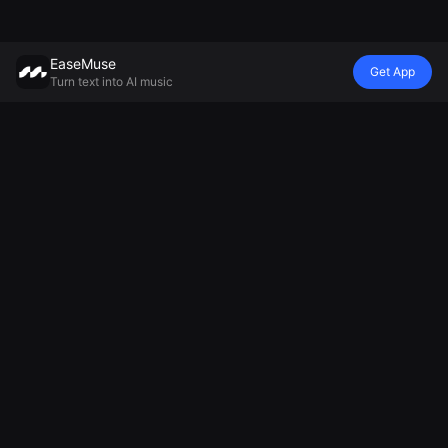
EaseMuse
Get App
Turn text into AI music
Estilo
Vibe
Mood
Modelo
Metal Song
Rimau de
Canção de
Gerador de
FNF Song
Berço
ninar
Música com IA
Corrido
Diss Track
Gerador de
Mureka V8
Música
Gerador de
Música
MiniMax Music
Popular
jingles de IA
Ambiente
2.5
AI Techno
Gerador de
Gerador de
Music
cânticos de
Música
AI Soul Music
futebol
Relaxante
Música
Criador de
Gerador de
Eletrônica
Música de
Músicas
Música
Animação
Tristes
instrumental
Gerador de
com IA
Cantos por IA
Gerador de
Hino Nacional
Gerador de