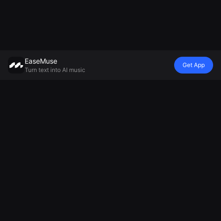
EaseMuse
Get App
Turn text into AI music
Estilo
Vibe
Mood
Modelo
Metal Song
Rimau de
Canção de
Gerador de
FNF Song
Berço
ninar
Música com IA
Corrido
Diss Track
Gerador de
Mureka V8
Música
Gerador de
Música
MiniMax Music
Popular
jingles de IA
Ambiente
2.5
AI Techno
Gerador de
Gerador de
Music
cânticos de
Música
AI Soul Music
futebol
Relaxante
Música
Criador de
Gerador de
Eletrônica
Música de
Músicas
Música
Animação
Tristes
instrumental
Gerador de