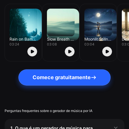
Rain on Bamboo
Slow Breath Drift
Moonlit Stillness
03:24
03:08
03:04
03:
Comece gratuitamente
Perguntas frequentes sobre o gerador de música por IA
1. O que é um gerador de música para