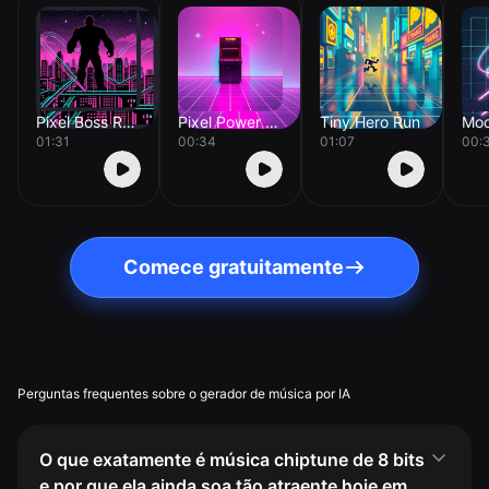
Pixel Boss Rush
Pixel Power Up
Tiny Hero Run
01:31
00:34
01:07
00:
Comece gratuitamente
Perguntas frequentes sobre o gerador de música por IA
O que exatamente é música chiptune de 8 bits
e por que ela ainda soa tão atraente hoje em