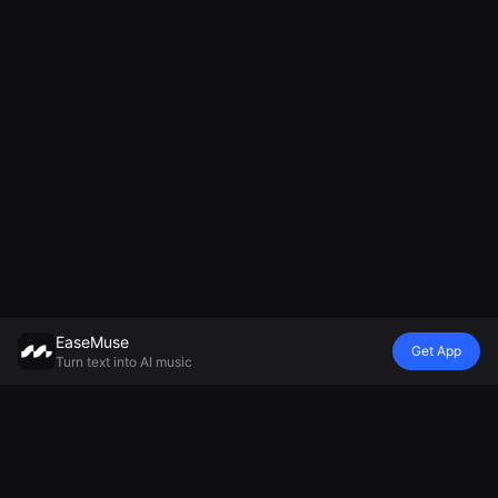
EaseMuse
Get App
Turn text into AI music
Estilo
Vibe
Mood
Modelo