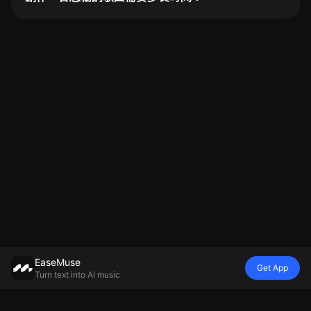
EaseMuse
Get App
Turn text into AI music