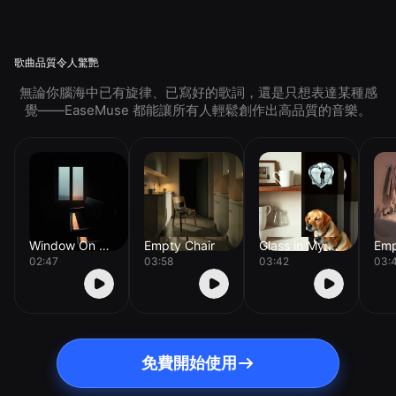
歌曲品質令人驚艷
無論你腦海中已有旋律、已寫好的歌詞，還是只想表達某種感
覺——EaseMuse 都能讓所有人輕鬆創作出高品質的音樂。
Window On The Floor
Empty Chair
Glass in My Pocket
Emp
02:47
03:58
03:42
03:
免費開始使用