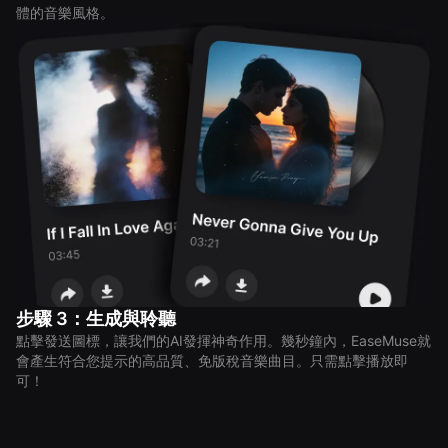
體的音樂風格。
步驟 3：生成與聆聽
點擊發送圖標，讓我們的AI發揮神奇作用。幾秒鐘內，EaseMuse就
會產生符合您提示的高品質、免版稅音樂曲目。只需點擊播放即
可！