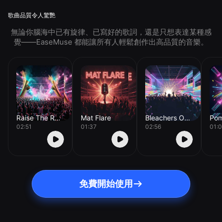
歌曲品質令人驚艷
無論你腦海中已有旋律、已寫好的歌詞，還是只想表達某種感
覺——EaseMuse 都能讓所有人輕鬆創作出高品質的音樂。
Raise The Roof
Mat Flare
Bleachers On Fire
02:51
01:37
02:56
01:
免費開始使用