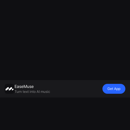
EaseMuse
Get App
Turn text into AI music
風格
Vibe
情緒
模型
金屬歌曲
童謠
搖籃曲
Mureka V8 AI