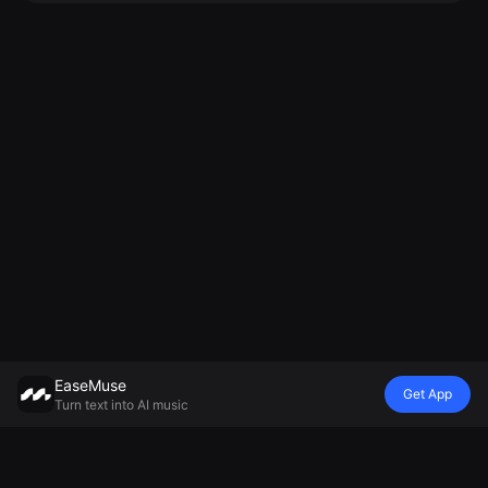
EaseMuse
Get App
Turn text into AI music