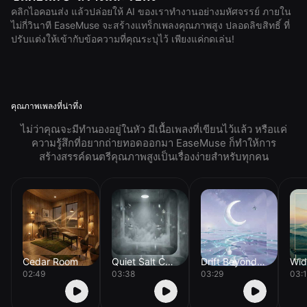
คลิกไอคอนส่ง แล้วปล่อยให้ AI ของเราทำงานอย่างมหัศจรรย์ ภายใน
ไม่กี่วินาที EaseMuse จะสร้างแทร็กเพลงคุณภาพสูง ปลอดลิขสิทธิ์ ที่
ปรับแต่งให้เข้ากับข้อความที่คุณระบุไว้ เพียงแค่กดเล่น!
คุณภาพเพลงที่น่าทึ่ง
ไม่ว่าคุณจะมีทำนองอยู่ในหัว มีเนื้อเพลงที่เขียนไว้แล้ว หรือแค่
ความรู้สึกที่อยากถ่ายทอดออกมา EaseMuse ก็ทำให้การ
สร้างสรรค์ดนตรีคุณภาพสูงเป็นเรื่องง่ายสำหรับทุกคน
Cedar Room
Quiet Salt Chamber
Drift Beyond Orion
02:49
03:38
03:29
03: