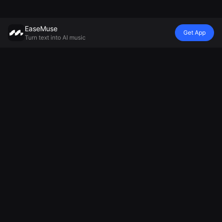
EaseMuse
Get App
Turn text into AI music
สไตล์
Vibe
อารมณ์
แบบอย่าง
เพลงเมทัล
บทกลอนเด็ก
เพลงเด็กหลับ
เครื่องกำเนิด
FNF เพลง
Diss Track
เครื่องกำเนิด
เสียง AI Mureka
คอร์ริโด
เครื่องสร้างเพลง
เสียงดนตรี
V8
เพลงพื้นบ้าน
โฆษณา AI
บรรยากาศ
มินิแม็กซ์ มิวสิค
AI Techno
เครื่องสร้างเพลง
เครื่องกำเนิด
2.5
Music
เชียร์ฟุตบอล
เพลงผ่อนคลาย
AI Soul Music
เชียร์ มิวสิค เมค
เครื่องสร้างเพลง
ดนตรี
เกอร์
เศร้า
อิเล็กทรอนิกส์
เครื่องสร้างบท
AI ดนตรีเครื่อง
สวด AI
เครื่องสร้างเพลง
ชาติ
เครื่องสร้างเพลง
ล้อเลียน AI