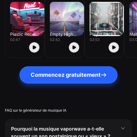
Plastic Receipt
Empty Highway Fade
Play It Back
02:47
02:42
02:53
03:
Commencez gratuitement
FAQ sur le générateur de musique IA
Pourquoi la musique vaporwave a-t-elle
souvent un son nostalgique ou « vieux » ?