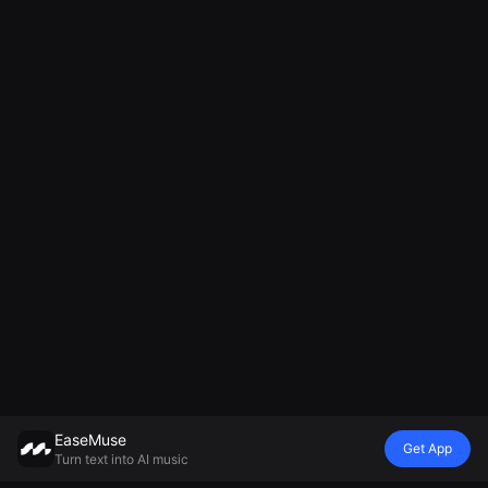
EaseMuse
Get App
Turn text into AI music