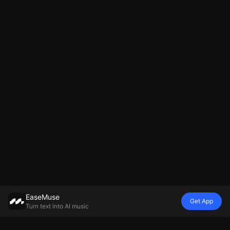
EaseMuse
Get App
Turn text into AI music