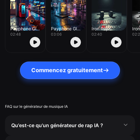
Payphone Glow
Payphone Glow
Iron Reps
Iro
02:48
03:06
02:40
02:2
Commencez gratuitement
FAQ sur le générateur de musique IA
Qu'est-ce qu'un générateur de rap IA ?