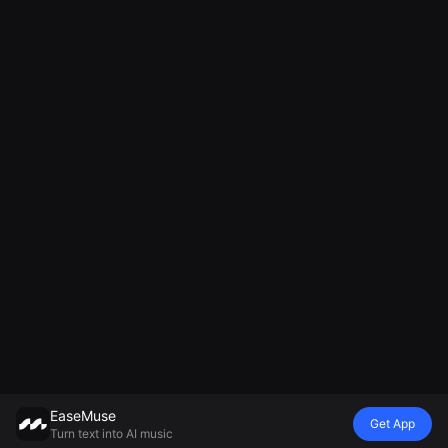
EaseMuse
Get App
Turn text into AI music