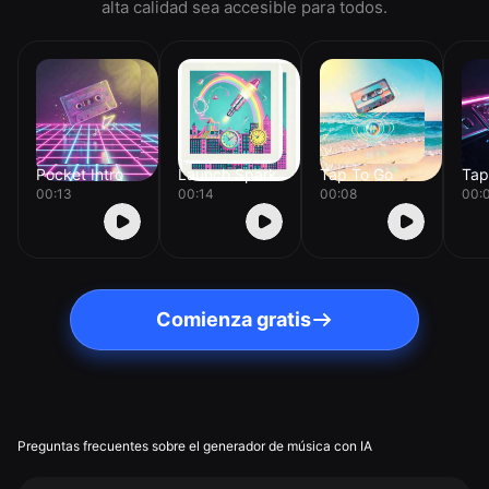
alta calidad sea accesible para todos.
Pocket Intro
Launch Spark
Tap To Go
Tap
00:13
00:14
00:08
00:
Comienza gratis
Preguntas frecuentes sobre el generador de música con IA