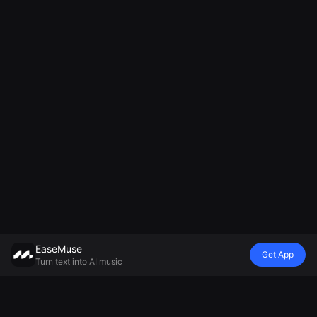
EaseMuse
Get App
Turn text into AI music