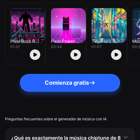
Pixel Boss Rush
Pixel Power Up
Tiny Hero Run
01:31
00:34
01:07
00:
Comienza gratis
Preguntas frecuentes sobre el generador de música con IA
¿Qué es exactamente la música chiptune de 8