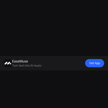
EaseMuse
Get App
Turn text into AI music
Stil
Vibe
Mood
Model
Metal Song
Nursery Rhyme
Yatak Öyküsü
Mureka V8
FNF Şarkı
Diss Track
Ortam Müziği
Yapay Zeka
Corrido
Yapay Zeka
Üreticisi
Müzik Üreticisi
Halk Şarkısı
Jingle
Rahatlatıcı
MiniMax Müzik