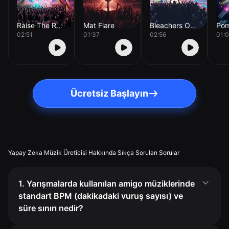
Raise The Roof
Mat Flare
Bleachers On Fire
02:51
01:37
02:56
01:
Ücretsiz Başlayın
Yapay Zeka Müzik Üreticisi Hakkında Sıkça Sorulan Sorular
1. Yarışmalarda kullanılan amigo müziklerinde
standart BPM (dakikadaki vuruş sayısı) ve
süre sınırı nedir?