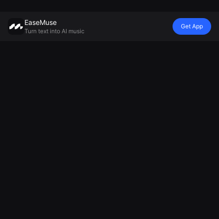
EaseMuse
Get App
Turn text into AI music
Stil
Vibe
Mood
Model
Metal Song
Nursery Rhyme
Yatak Öyküsü
Mureka V8
FNF Şarkı
Diss Track
Ortam Müziği
Yapay Zeka
Corrido
Yapay Zeka
Üreticisi
Müzik Üreticisi
Halk Şarkısı
Jingle
Rahatlatıcı
MiniMax Müzik
AI Tekno
Oluşturucu
Müzik Üretici
2.5
Müziği
Futbol
Hüzünlü Şarkı
AI Soul Müziği
Tezahüratı
Üreticisi
Elektronik
Üreticisi
Müzik
Cheer Music
AI Alet Müziği
Maker
Yapay Zeka
Şarkı Üreticisi
Ulusal Marş
Oluşturucu
Yapay Zeka
Parodi Şarkı
Üreticisi