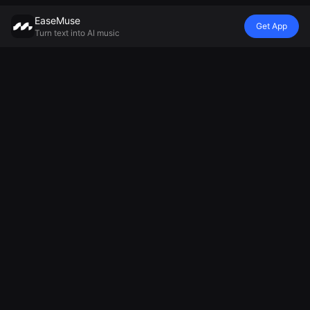
EaseMuse
Get App
Turn text into AI music
Stil
Vibe
Mood
Model
Metal Song
Nursery Rhyme
Yatak Öyküsü
Mureka V8
FNF Şarkı
Diss Track
Ortam Müziği
Yapay Zeka
Corrido
Yapay Zeka
Üreticisi
Müzik Üreticisi
Halk Şarkısı
Jingle
Rahatlatıcı
MiniMax Müzik
AI Tekno
Oluşturucu
Müzik Üretici
2.5
Müziği
Futbol
Hüzünlü Şarkı
AI Soul Müziği
Tezahüratı
Üreticisi
Elektronik
Üreticisi
Müzik
Cheer Music
AI Alet Müziği
Maker
Yapay Zeka
Şarkı Üreticisi
Ulusal Marş
Oluşturucu
Yapay Zeka
Parodi Şarkı
Üreticisi