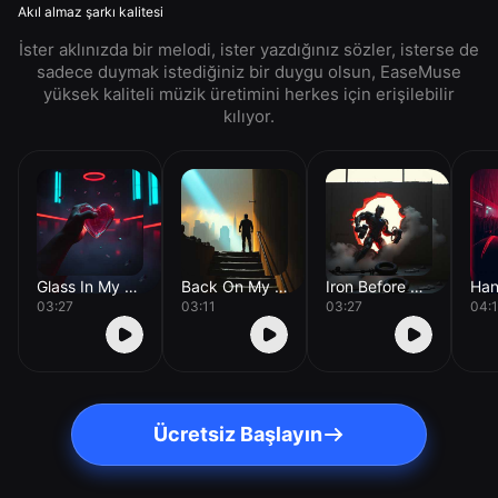
Akıl almaz şarkı kalitesi
İster aklınızda bir melodi, ister yazdığınız sözler, isterse de
sadece duymak istediğiniz bir duygu olsun, EaseMuse
yüksek kaliteli müzik üretimini herkes için erişilebilir
kılıyor.
Glass In My Chest
Back On My Feet
Iron Before Breakfast
03:27
03:11
03:27
04:1
Ücretsiz Başlayın