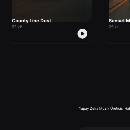
County Line Dust
Sunset M
04:09
04:37
Yapay Zeka Müzik Üreticisi Ha