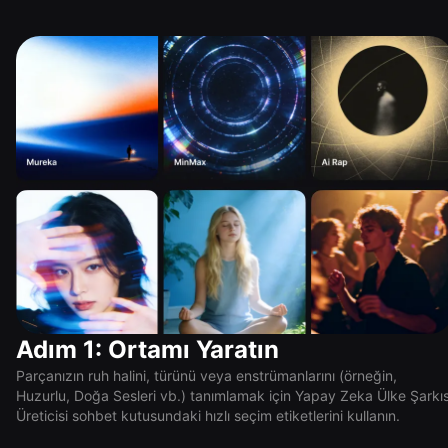
Adım 1: Ortamı Yaratın
Parçanızın ruh halini, türünü veya enstrümanlarını (örneğin,
Huzurlu, Doğa Sesleri vb.) tanımlamak için Yapay Zeka Ülke Şarkıs
Üreticisi sohbet kutusundaki hızlı seçim etiketlerini kullanın.