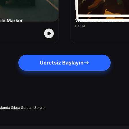
ile Marker
Windows Down Miles
04:04
Ücretsiz Başlayın
kkında Sıkça Sorulan Sorular