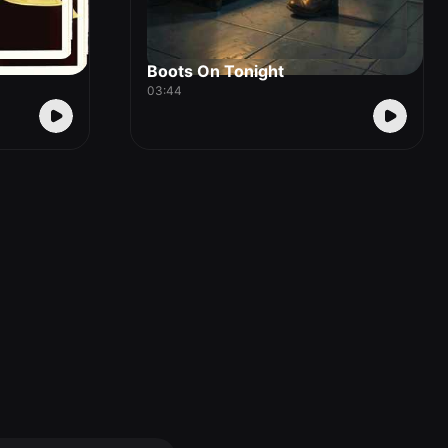
Boots On Tonight
03:44