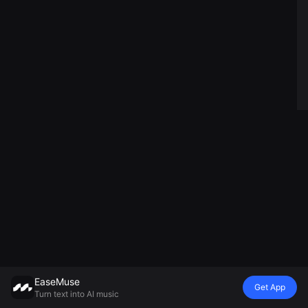
EaseMuse
Get App
Turn text into AI music