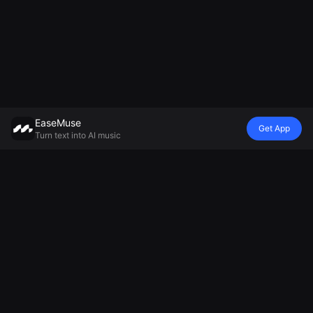
EaseMuse
Get App
Turn text into AI music
Стиль
Атмосфера
настроение
Модель
Металлическая
Няньсерт
Покойная
Генератор
песня
Diss Track
колыбельная
музыки
FNF Song
Генератор
Генератор
Mureka V8 AI
Корридо
джинглов на
фоновой
MiniMax Music
Народная
основе ИИ
музыки
2.5
песня
Генератор
Генератор
Искусственный
футбольных
расслабляющей
интеллект
кричалок
музыки
технологическая
Создатель
Генератор