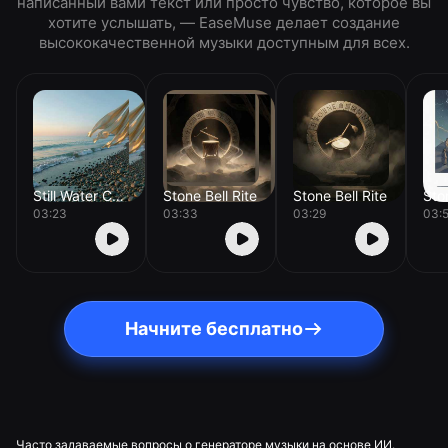
написанный вами текст или просто чувство, которое вы
хотите услышать, — EaseMuse делает создание
высококачественной музыки доступным для всех.
Still Water Chant
Stone Bell Rite
Stone Bell Rite
03:23
03:33
03:29
03:
Начните бесплатно
Часто задаваемые вопросы о генераторе музыки на основе ИИ.