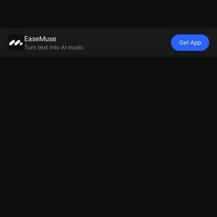
EaseMuse
Get App
Turn text into AI music
Стиль
Атмосфера
настроение
Модель
Металлическая
Няньсерт
Покойная
Генератор
песня
Diss Track
колыбельная
музыки
FNF Song
Генератор
Генератор
Mureka V8 AI
Корридо
джинглов на
фоновой
MiniMax Music
Народная
основе ИИ
музыки
2.5
песня
Генератор
Генератор
Искусственный
футбольных
расслабляющей
интеллект
кричалок
музыки
технологическая
Создатель
Генератор
музыка
музыки для
грустных
AI Soul Music
болельщиц
песен
Электронная
Генератор
музыка
песнопений
Инструментальная
на основе ИИ
музыка ИИ
Генератор