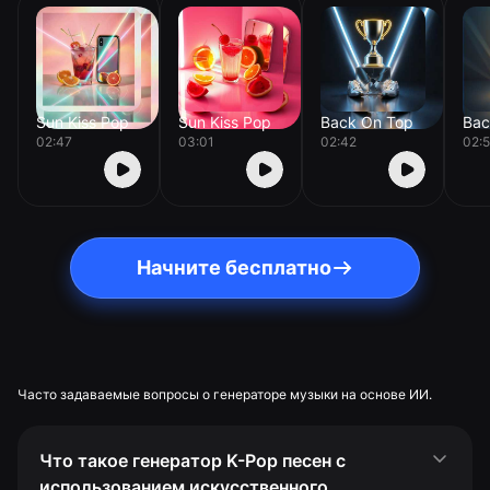
Sun Kiss Pop
Sun Kiss Pop
Back On Top
Bac
02:47
03:01
02:42
02:
Начните бесплатно
Часто задаваемые вопросы о генераторе музыки на основе ИИ.
Что такое генератор K-Pop песен с
использованием искусственного